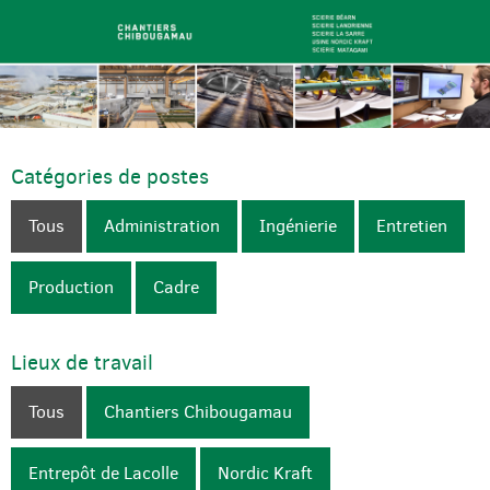
Catégories de postes
Tous
Administration
Ingénierie
Entretien
Production
Cadre
Lieux de travail
Tous
Chantiers Chibougamau
Entrepôt de Lacolle
Nordic Kraft