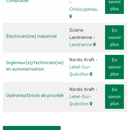
Comptable
savoir
-
plus
Chibougamau
Scierie
En
Électricien(ne) industriel
Landrienne -
savoir
plus
Landrienne
Nordic Kraft -
En
Ingénieur(e)/technicien(ne)
Lebel-Sur-
savoir
en automatisation
plus
Quévillon
Nordic Kraft -
En
Opérateur(trice) de procédé
Lebel-Sur-
savoir
plus
Quévillon