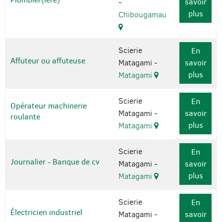
savoir
-
plus
Chibougamau
Scierie
En
Affuteur ou affuteuse
Matagami -
savoir
plus
Matagami
Scierie
En
Opérateur machinerie
Matagami -
savoir
roulante
plus
Matagami
Scierie
En
Journalier - Banque de cv
Matagami -
savoir
plus
Matagami
Scierie
En
Électricien industriel
Matagami -
savoir