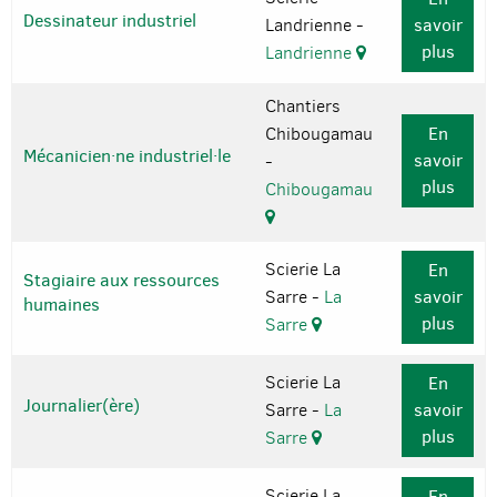
Dessinateur industriel
Landrienne -
savoir
plus
Landrienne
Chantiers
Chibougamau
En
Mécanicien·ne industriel·le
savoir
-
plus
Chibougamau
Scierie La
En
Stagiaire aux ressources
Sarre -
La
savoir
humaines
plus
Sarre
Scierie La
En
Journalier(ère)
Sarre -
La
savoir
plus
Sarre
Scierie La
En