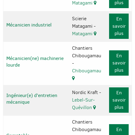
plus
Matagami
Scierie
En
Mécanicien industriel
Matagami -
savoir
plus
Matagami
Chantiers
Chibougamau
En
Mécanicien(ne) machinerie
savoir
-
lourde
plus
Chibougamau
Nordic Kraft -
En
Ingénieur(e) d'entretien
Lebel-Sur-
savoir
mécanique
plus
Quévillon
Chantiers
Chibougamau
En