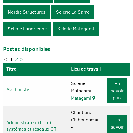
Nordic Structures
Scierie La Sarre
Scierie Landrienne
Scierie Matagami
Postes disponibles
<
1
2
>
Titre
Lieu de travail
Scierie
En
Machiniste
Matagami -
savoir
plus
Matagami
Chantiers
Chibougamau
En
Administrateur(trice)
savoir
-
systèmes et réseaux OT